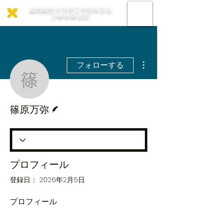
慶應義塾大学理工学部体育会
少林寺拳法部
その他
フォローする
篠原万弥
脚本
篠原万弥
プロフィール
登録日： 2026年2月5日
プロフィール