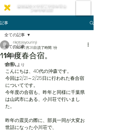
慶應義塾大学理工学部体育会
少林寺拳法部
記事
全ての記事
rikotaisyourinji
全ての記事
2012年2月28日
読了時間: 1分
11年度春合宿。
活動報告
合掌。
管理人より
こんにちは、40代の沖森です。
今回は2/21～2/25日に行われた春合宿
についてです。
今年度の合宿も、昨年と同様に千葉県
は山武市にある、小川荘で行いまし
た。
昨年の震災の際に、部員一同が大変お
世話になった小川荘で、