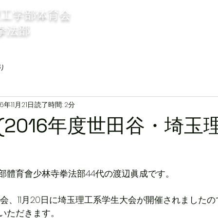
理工学部体育会
Home
部員紹介
部員の声
拳法部
り
16年11月21日
読了時間: 2分
(2016年度世田谷・埼玉
部體育會少林寺拳法部44代の渡辺眞成です。
区大会、11月20日に埼玉理工系学生大会が開催されました
いただきます。