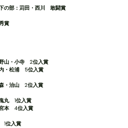
下の部：苅田・西川　敢闘賞
秀賞
野山・小寺　2位入賞
内・松浦　5位入賞
森・治山　2位入賞
鬼丸　1位入賞
宮本　4位入賞
　1位入賞