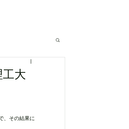
活動予定
部活紹介
活動報告
大会成績
理工大
ので、その結果に