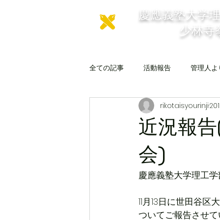
慶應義塾大学
少林寺
全ての記事
活動報告
管理人よ
rikotaisyourinji
20
近況報告
会)
慶應義塾大学理工学
11月13日に世田谷
ついてご報告させて