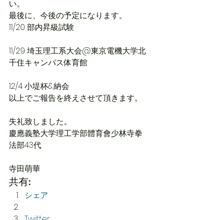
い。
最後に、今後の予定になります。
11/20 部内昇級試験
11/29 埼玉理工系大会@東京電機大学北
千住キャンパス体育館
12/4 小堤杯&納会
以上でご報告を終えさせて頂きます。
失礼致しました。
慶應義塾大学理工学部體育會少林寺拳
法部43代
寺田萌華
共有:
シェア
Twitter