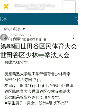
慶應義塾大学理工学部体育会
少林寺拳法部
記事
全ての記事
rikotaisyourinji
全ての記事
2015年11月12日
読了時間: 1分
第65回世田谷区民体育大会
活動報告
世田谷区少林寺拳法大会
管理人より
お疲れ様です。
慶應義塾大学理工学部體育會少林寺拳
法部43代の寺田です。
本日は、11/8に行われました第65回世田
谷区民体育大会世田谷区少林寺拳法大
会の結果報告をさせて頂きます。
⚫︎学生男子（男女）段外4級以下の部