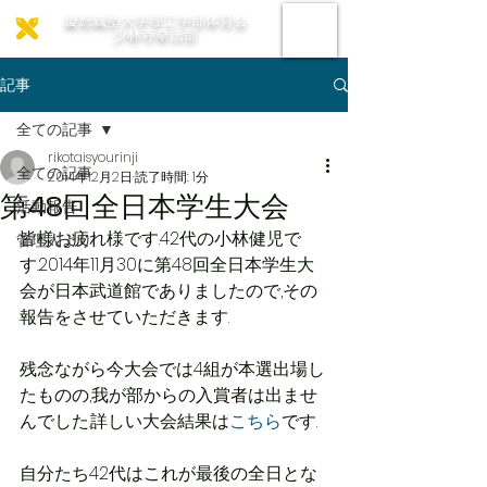
慶應義塾大学理工学部体育会
少林寺拳法部
記事
全ての記事
rikotaisyourinji
全ての記事
2014年12月2日
読了時間: 1分
第48回全日本学生大会
活動報告
皆様お疲れ様です.42代の小林健児で
管理人より
す.2014年11月30に第48回全日本学生大
会が日本武道館でありましたので,その
報告をさせていただきます.
残念ながら今大会では4組が本選出場し
たものの,我が部からの入賞者は出ませ
んでした.詳しい大会結果は
こちら
です.
自分たち42代はこれが最後の全日とな