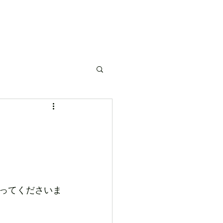
活動予定
部活紹介
活動報告
大会成績
ってくださいま