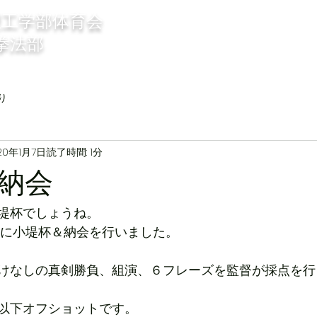
理工学部体育会
Home
部員紹介
部員の声
拳法部
り
20年1月7日
読了時間: 1分
納会
堤杯でしょうね。
27に小堤杯＆納会を行いました。
けなしの真剣勝負、組演、６フレーズを監督が採点を行
以下オフショットです。