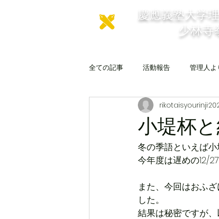
慶應義塾大学
少林寺
全ての記事
活動報告
管理人よ
rikotaisyourinji
20
小堤杯と
冬の季語といえば小
今年度は遅めの12/
また、今回はおふざ
した。
結果は秘密ですが、