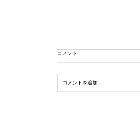
コメント
新幹部のご挨拶
コメントを追加…
Copyright© 2024 Keio Science & Techn