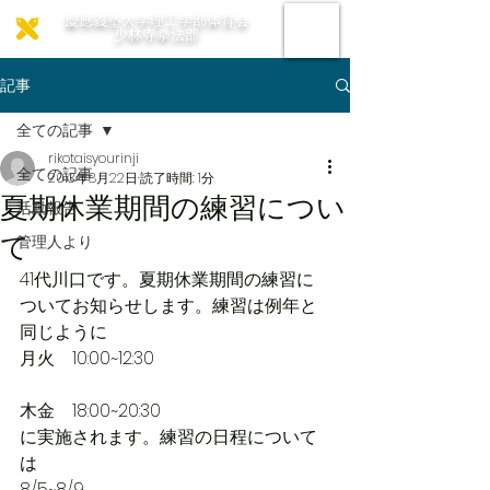
慶應義塾大学理工学部体育会
少林寺拳法部
記事
全ての記事
rikotaisyourinji
全ての記事
2013年8月22日
読了時間: 1分
夏期休業期間の練習につい
活動報告
て
管理人より
41代川口です。夏期休業期間の練習に
ついてお知らせします。練習は例年と
同じように
月火　10:00~12:30
木金　18:00~20:30
に実施されます。練習の日程について
は
8/5~8/9